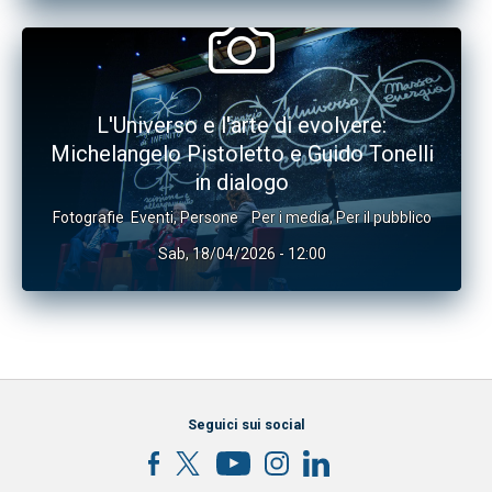
L'Universo e l'arte di evolvere:
Michelangelo Pistoletto e Guido Tonelli
in dialogo
Fotografie
Eventi
,
Persone
Per i media
,
Per il pubblico
Sab, 18/04/2026 - 12:00
Seguici sui social