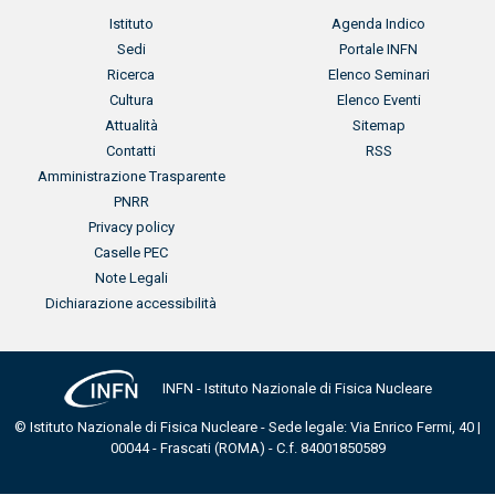
Menu footer
Menu footer 2
Istituto
Agenda Indico
Sedi
Portale INFN
Ricerca
Elenco Seminari
Cultura
Elenco Eventi
Attualità
Sitemap
Contatti
RSS
Menu footer 3
Amministrazione Trasparente
PNRR
Privacy policy
Caselle PEC
Note Legali
Dichiarazione accessibilità
INFN - Istituto Nazionale di Fisica Nucleare
© Istituto Nazionale di Fisica Nucleare - Sede legale: Via Enrico Fermi, 40 |
00044 - Frascati (ROMA) - C.f. 84001850589