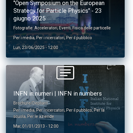
"Open Symposium on the European
Strategy for Particle Physics" - 23
giugno 2025
Fotografie
Acceleratori
,
Eventi
,
Fisica delle particelle
Per i media
,
Per i ricercatori
,
Per il pubblico
Lun, 23/06/2025 - 12:00
INFN in numeri | INFN in numbers
Brochure/Depliant
Per i media
,
Per i ricercatori
,
Per il pubblico
,
Per la
scuola
,
Per le aziende
Mar, 01/01/2013 - 12:00