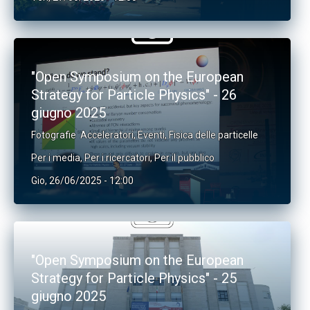
"Open Symposium on the European
Strategy for Particle Physics" - 26
giugno 2025
Fotografie
Acceleratori
,
Eventi
,
Fisica delle particelle
Per i media
,
Per i ricercatori
,
Per il pubblico
Gio, 26/06/2025 - 12:00
"Open Symposium on the European
Strategy for Particle Physics" - 25
giugno 2025