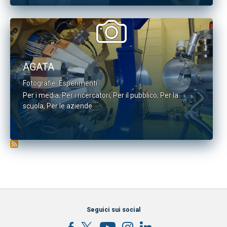
AGATA
Fotografie
Esperimenti
Per i media
,
Per i ricercatori
,
Per il pubblico
,
Per la
scuola
,
Per le aziende
Seguici sui social