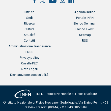
Menu footer
Menu footer 2
Istituto
Agenda Indico
Sedi
Portale INFN
Ricerca
Elenco Seminari
Cultura
Elenco Eventi
Attualità
Sitemap
Contatti
RSS
Menu footer 3
Amministrazione Trasparente
PNRR
Privacy policy
Caselle PEC
Note Legali
Dichiarazione accessibilità
INFN - Istituto Nazionale di Fisica Nucleare
© Istituto Nazionale di Fisica Nucleare - Sede legale: Via Enrico Fermi, 40 |
00044 - Frascati (ROMA) - C.f. 84001850589