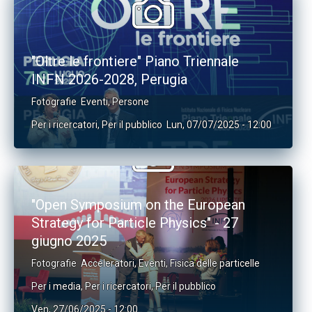
"Oltre le frontiere" Piano Triennale
INFN 2026-2028, Perugia
Fotografie
Eventi
,
Persone
Per i ricercatori
,
Per il pubblico
Lun, 07/07/2025 - 12:00
"Open Symposium on the European
Strategy for Particle Physics" - 27
giugno 2025
Fotografie
Acceleratori
,
Eventi
,
Fisica delle particelle
Per i media
,
Per i ricercatori
,
Per il pubblico
Ven, 27/06/2025 - 12:00