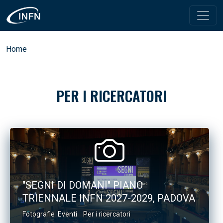
Salta al contenuto principale
Briciole di pane
Home
PER I RICERCATORI
"SEGNI DI DOMANI" PIANO
TRIENNALE INFN 2027-2029, PADOVA
Fotografie
Eventi
Per i ricercatori