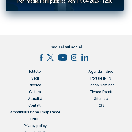
Per i media
,
Per il pubblico
Ven, 17/04/2026 - 12:00
Seguici sui social
Menu footer
Menu footer 2
Istituto
Agenda Indico
Sedi
Portale INFN
Ricerca
Elenco Seminari
Cultura
Elenco Eventi
Attualità
Sitemap
Contatti
RSS
Menu footer 3
Amministrazione Trasparente
PNRR
Privacy policy