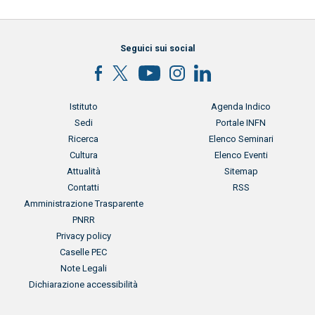
Seguici sui social
Menu footer
Menu footer 2
Istituto
Agenda Indico
Sedi
Portale INFN
Ricerca
Elenco Seminari
Cultura
Elenco Eventi
Attualità
Sitemap
Contatti
RSS
Menu footer 3
Amministrazione Trasparente
PNRR
Privacy policy
Caselle PEC
Note Legali
Dichiarazione accessibilità