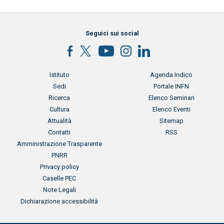
Seguici sui social
Menu footer
Menu footer 2
Istituto
Agenda Indico
Sedi
Portale INFN
Ricerca
Elenco Seminari
Cultura
Elenco Eventi
Attualità
Sitemap
Contatti
RSS
Menu footer 3
Amministrazione Trasparente
PNRR
Privacy policy
Caselle PEC
Note Legali
Dichiarazione accessibilità