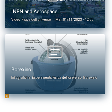
INFN and Aerospace
Video
Fisica dell’universo
Mer, 01/11/2023 - 12:00
Borexino
Infografiche
Esperimenti
,
Fisica dell’universo
Borexino