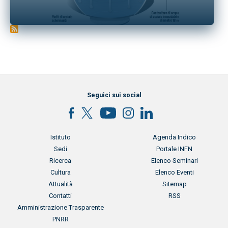
Seguici sui social
Menu footer
Menu footer 2
Istituto
Agenda Indico
Sedi
Portale INFN
Ricerca
Elenco Seminari
Cultura
Elenco Eventi
Attualità
Sitemap
Contatti
RSS
Menu footer 3
Amministrazione Trasparente
PNRR