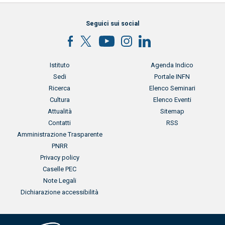
Seguici sui social
Menu footer
Menu footer 2
Istituto
Agenda Indico
Sedi
Portale INFN
Ricerca
Elenco Seminari
Cultura
Elenco Eventi
Attualità
Sitemap
Contatti
RSS
Menu footer 3
Amministrazione Trasparente
PNRR
Privacy policy
Caselle PEC
Note Legali
Dichiarazione accessibilità