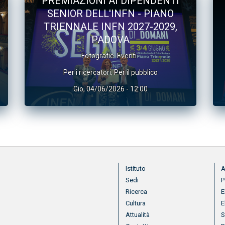
PREMIAZIONI AI DIPENDENTI
SENIOR DELL'INFN - PIANO
TRIENNALE INFN 2027-2029,
PADOVA
Fotografie
Eventi
Per i ricercatori
,
Per il pubblico
Gio, 04/06/2026 - 12:00
Menu footer
Me
Istituto
A
Sedi
P
Ricerca
E
Cultura
E
Attualità
S