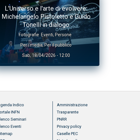
L'Universo e l'arte di evolvere:
Michelangelo Pistoletto e Guido
Tonelli in dialogo
Fotografie
Eventi
,
Persone
Per i media
,
Per il pubblico
Sab, 18/04/2026 - 12:00
nu footer 2
Menu footer 3
genda Indico
Amministrazione
ortale INFN
Trasparente
lenco Seminari
PNRR
lenco Eventi
Privacy policy
itemap
Caselle PEC