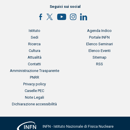
Seguici sui social
Menu footer
Menu footer 2
Istituto
Agenda Indico
Sedi
Portale INFN
Ricerca
Elenco Seminari
Cultura
Elenco Eventi
Attualità
Sitemap
Contatti
RSS
Menu footer 3
Amministrazione Trasparente
PNRR
Privacy policy
Caselle PEC
Note Legali
Dichiarazione accessibilità
INFN - Istituto Nazionale di Fisica Nucleare