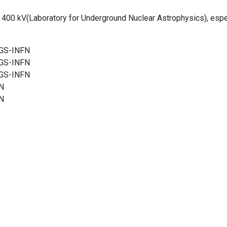
 400 kV(Laboratory for Underground Nuclear Astrophysics), esperi
GS-INFN
GS-INFN
GS-INFN
N
N