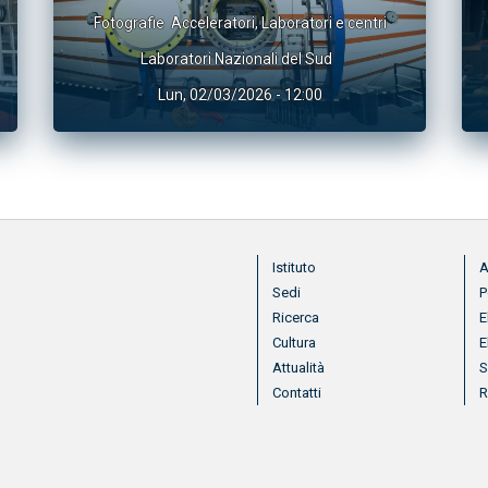
Fotografie
Acceleratori
,
Laboratori e centri
Laboratori Nazionali del Sud
Lun, 02/03/2026 - 12:00
Menu footer
Me
Istituto
A
Sedi
P
Ricerca
E
Cultura
E
Attualità
S
Contatti