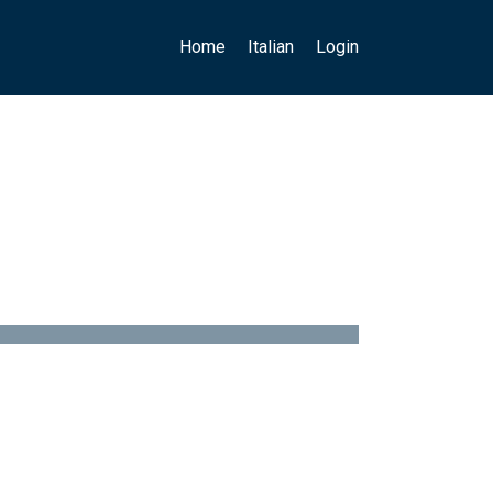
Main navigation
User account menu
Home
Italian
Login