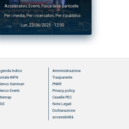
Acceleratori
,
Eventi
,
Fisica delle particelle
Per i media
,
Per i ricercatori
,
Per il pubblico
Lun, 23/06/2025 - 12:00
nu footer 2
Menu footer 3
genda Indico
Amministrazione
ortale INFN
Trasparente
lenco Seminari
PNRR
lenco Eventi
Privacy policy
itemap
Caselle PEC
RSS
Note Legali
Dichiarazione
accessibilità