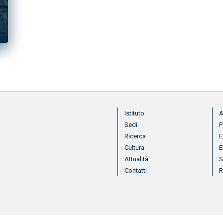
Menu footer
Me
Istituto
A
Sedi
P
Ricerca
E
Cultura
E
Attualità
S
Contatti