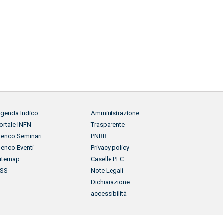
nu footer 2
Menu footer 3
genda Indico
Amministrazione
ortale INFN
Trasparente
lenco Seminari
PNRR
lenco Eventi
Privacy policy
itemap
Caselle PEC
RSS
Note Legali
Dichiarazione
accessibilità