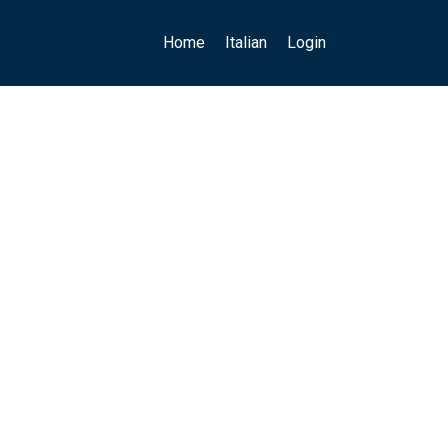
Main navigation
User account menu
Home
Italian
Login