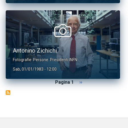
Antonino Zichichi
Fotografie
Persone
Presidenti INFN
Sab, 01/01/1983 - 12:00
Paginazione
Pagina successiva
Pagina 1
››