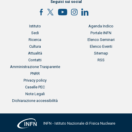
Seguici sui social
Menu footer
Menu footer 2
Istituto
Agenda Indico
Sedi
Portale INFN
Ricerca
Elenco Seminari
Cultura
Elenco Eventi
Attualità
Sitemap
Contatti
RSS
Menu footer 3
Amministrazione Trasparente
PNRR
Privacy policy
Caselle PEC
Note Legali
Dichiarazione accessibilità
INFN - Istituto Nazionale di Fisica Nucleare