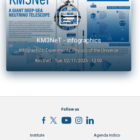
KM3NeT - infographics
Infographics
Experiments
,
Physics of the Universe
Km3net
Tue, 02/11/2025 - 12:00
Follow us
Menu footer
Menu footer 2
Institute
Agenda Indico