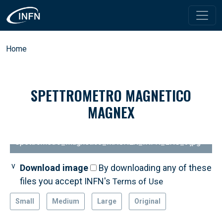
Skip to main content
Breadcrumb
Home
SPETTROMETRO MAGNETICO
MAGNEX
Spettrometro_Magnetico_MAGNEX_INFN_LNS_3.jpg
Download image
By downloading any of these
files you accept INFN's
Terms of Use
Small
Medium
Large
Original