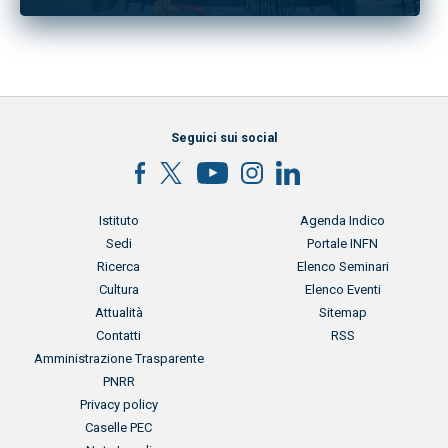
Seguici sui social
Menu footer
Menu footer 2
Istituto
Agenda Indico
Sedi
Portale INFN
Ricerca
Elenco Seminari
Cultura
Elenco Eventi
Attualità
Sitemap
Contatti
RSS
Menu footer 3
Amministrazione Trasparente
PNRR
Privacy policy
Caselle PEC