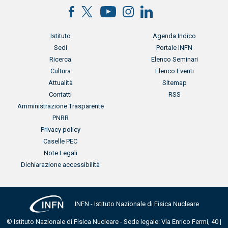
Menu footer
Menu footer 2
Istituto
Agenda Indico
Sedi
Portale INFN
Ricerca
Elenco Seminari
Cultura
Elenco Eventi
Attualità
Sitemap
Contatti
RSS
Menu footer 3
Amministrazione Trasparente
PNRR
Privacy policy
Caselle PEC
Note Legali
Dichiarazione accessibilità
INFN - Istituto Nazionale di Fisica Nucleare
© Istituto Nazionale di Fisica Nucleare - Sede legale: Via Enrico Fermi, 40 |