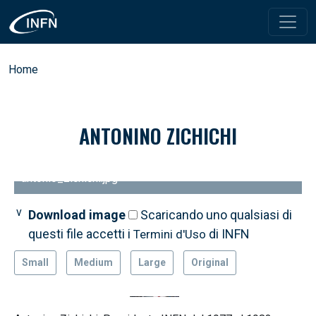
Salta al contenuto principale
Briciole di pane
Home
ANTONINO ZICHICHI
antonio_zichichi.jpg
Download image
Scaricando uno qualsiasi di
questi file accetti i
di INFN
Termini d'Uso
Small
Medium
Large
Original