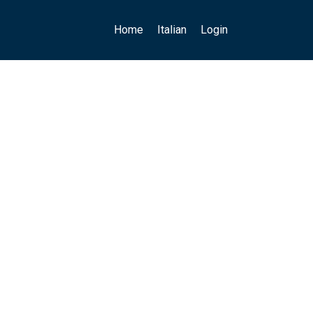
Main navigation
User account menu
Home
Italian
Login