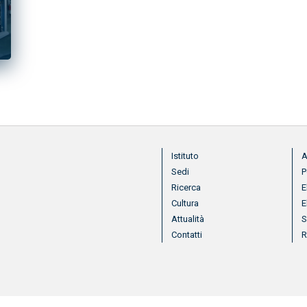
Menu footer
Me
Istituto
A
Sedi
P
Ricerca
E
Cultura
E
Attualità
S
Contatti