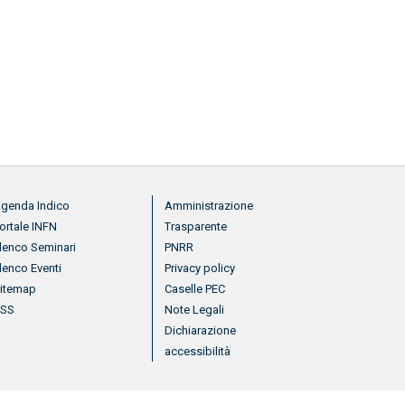
nu footer 2
Menu footer 3
genda Indico
Amministrazione
ortale INFN
Trasparente
lenco Seminari
PNRR
lenco Eventi
Privacy policy
itemap
Caselle PEC
RSS
Note Legali
Dichiarazione
accessibilità