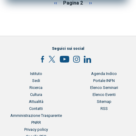
Paginazione
Pagina precedente
Pagina successiva
‹‹
Pagina 2
››
Seguici sui social
Menu footer
Menu footer 2
Istituto
Agenda Indico
Sedi
Portale INFN
Ricerca
Elenco Seminari
Cultura
Elenco Eventi
Attualità
Sitemap
Contatti
RSS
Menu footer 3
Amministrazione Trasparente
PNRR
Privacy policy