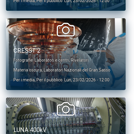
Per i media
,
Per il pubblico
Lun, 23/02/2026 - 12:00
CRESST 2
Fotografie
Laboratori e centri
,
Rivelatori
Materia oscura
,
Laboratori Nazionali del Gran Sasso
Per i media
,
Per il pubblico
Lun, 23/02/2026 - 12:00
LUNA 400kV