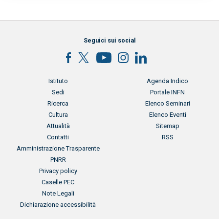
Seguici sui social
Menu footer
Menu footer 2
Istituto
Agenda Indico
Sedi
Portale INFN
Ricerca
Elenco Seminari
Cultura
Elenco Eventi
Attualità
Sitemap
Contatti
RSS
Menu footer 3
Amministrazione Trasparente
PNRR
Privacy policy
Caselle PEC
Note Legali
Dichiarazione accessibilità