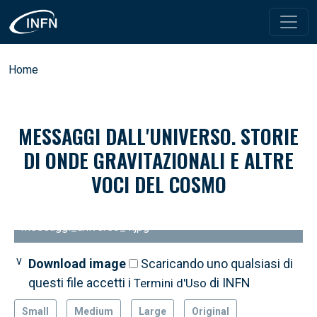
Salta al contenuto principale
Briciole di pane
Home
MESSAGGI DALL'UNIVERSO. STORIE
DI ONDE GRAVITAZIONALI E ALTRE
VOCI DEL COSMO
messaggi_universo_1.jpg
Download image
Download image
Download image
Download image
Download image
Scaricando uno qualsiasi di
Scaricando uno qualsiasi di
Scaricando uno qualsiasi di
Scaricando uno qualsiasi di
Scaricando uno qualsiasi di
questi file accetti i
questi file accetti i
questi file accetti i
questi file accetti i
questi file accetti i
di INFN
di INFN
di INFN
di INFN
di INFN
Termini d'Uso
Termini d'Uso
Termini d'Uso
Termini d'Uso
Termini d'Uso
Small
Medium
Large
Original